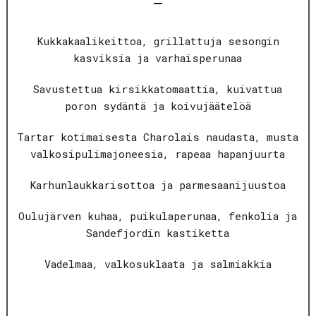
Kukkakaalikeittoa, grillattuja sesongin
kasviksia ja varhaisperunaa
Savustettua kirsikkatomaattia, kuivattua
poron sydäntä ja koivujäätelöä
Tartar kotimaisesta Charolais naudasta, musta
valkosipulimajoneesia, rapeaa hapanjuurta
Karhunlaukkarisottoa ja parmesaanijuustoa
Oulujärven kuhaa, puikulaperunaa, fenkolia ja
Sandefjordin kastiketta
Vadelmaa, valkosuklaata ja salmiakkia