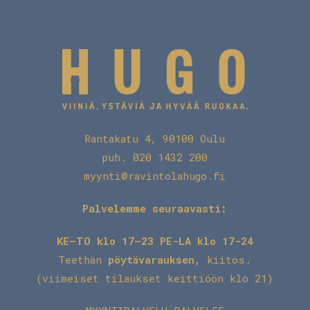
Rantakatu 4, 90100 Oulu
puh. 020 1432 200
myynti@ravintolahugo.fi
Palvelemme seuraavasti:
KE–TO klo 17–23 PE-LA klo 17-24
Teethän
pöytävarauksen
,
kiitos.
(viimeiset tilaukset keittiöön klo 21)