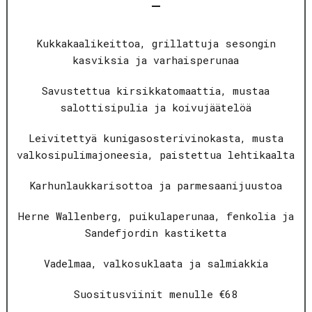
Kukkakaalikeittoa, grillattuja sesongin
kasviksia ja varhaisperunaa
Savustettua kirsikkatomaattia, mustaa
salottisipulia ja koivujäätelöä
Leivitettyä kunigasosterivinokasta, musta
valkosipulimajoneesia, paistettua lehtikaalta
Karhunlaukkarisottoa ja parmesaanijuustoa
Herne Wallenberg, puikulaperunaa, fenkolia ja
Sandefjordin kastiketta
Vadelmaa, valkosuklaata ja salmiakkia
Suositusviinit menulle €68