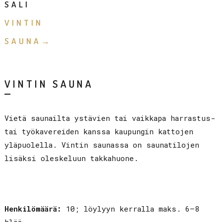
SALI
VINTIN
SAUNA
VINTIN SAUNA
Vietä saunailta ystävien tai vaikkapa harrastus-
tai työkavereiden kanssa kaupungin kattojen
yläpuolella. Vintin saunassa on saunatilojen
lisäksi oleskeluun takkahuone.
Henkilömäärä:
10; löylyyn kerralla maks. 6–8
hlöä