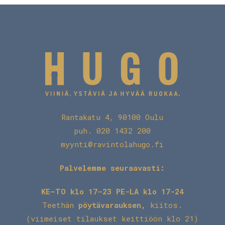
Rantakatu 4, 90100 Oulu
puh. 020 1432 200
myynti@ravintolahugo.fi
Palvelemme seuraavasti:
KE–TO klo 17–23 PE-LA klo 17-24
Teethän
pöytävarauksen
,
kiitos.
(viimeiset tilaukset keittiöön klo 21)